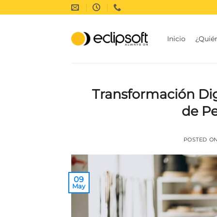
Saltar
al
contenido
Inicio
¿Quié
Transformación Digi
de P
POSTED O
09
May