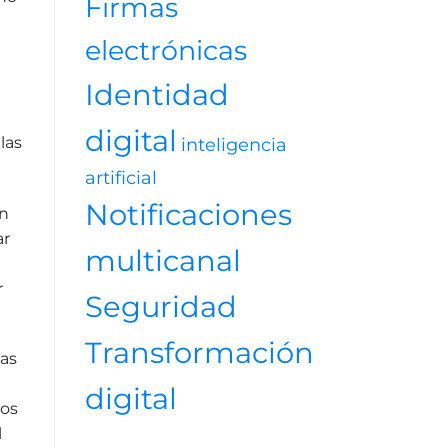
Firmas
electrónicas
Identidad
digital
las
inteligencia
artificial
Notificaciones
én
ar
multicanal
r
Seguridad
Transformación
sas
digital
dos
l