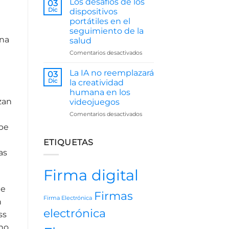
Los desafíos de los
03
de
Dic
dispositivos
la
portátiles en el
Inteligencia
seguimiento de la
Artificial
una
salud
en
Recursos
en
Comentarios desactivados
Humanos
Los
desafíos
La IA no reemplazará
03
de
Dic
la creatividad
los
humana en los
dispositivos
zan
videojuegos
portátiles
en
en
Comentarios desactivados
el
La
ube
seguimiento
IA
de
no
ETIQUETAS
la
reemplazará
as
salud
la
creatividad
Firma digital
humana
en
ue
los
Firmas
Firma Electrónica
videojuegos
n
electrónica
ss
 no