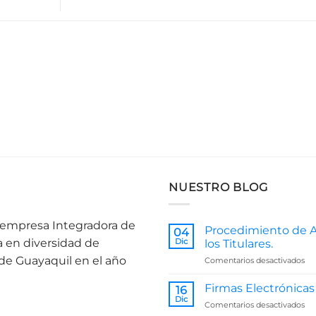
NUESTRO BLOG
a empresa Integradora de
Procedimiento de A
04
a en diversidad de
Dic
los Titulares.
 de Guayaquil en el año
en
Comentarios desactivados
Pr
de
Firmas Electrónicas
16
At
Dic
en
Comentarios desactivados
a