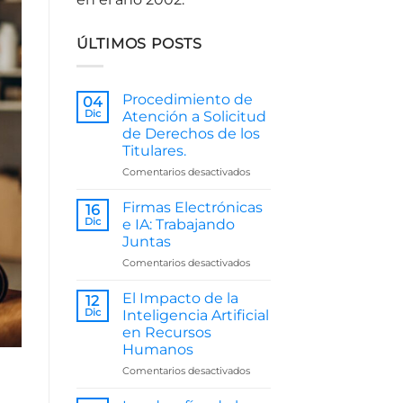
ÚLTIMOS POSTS
Procedimiento de
04
Dic
Atención a Solicitud
de Derechos de los
Titulares.
en
Comentarios desactivados
Procedimiento
de
Firmas Electrónicas
16
Atención
Dic
e IA: Trabajando
a
Juntas
Solicitud
en
Comentarios desactivados
de
Firmas
Derechos
Electrónicas
de
El Impacto de la
12
e
los
Dic
Inteligencia Artificial
IA:
Titulares.
en Recursos
Trabajando
Humanos
Juntas
en
Comentarios desactivados
El
Impacto