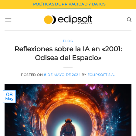
Saltar
POLÍTICAS DE PRIVACIDAD Y DATOS
al
contenido
BLOG
Reflexiones sobre la IA en «2001:
Odisea del Espacio»
POSTED ON
8 DE MAYO DE 2024
BY
ECLIPSOFT S.A.
08
May