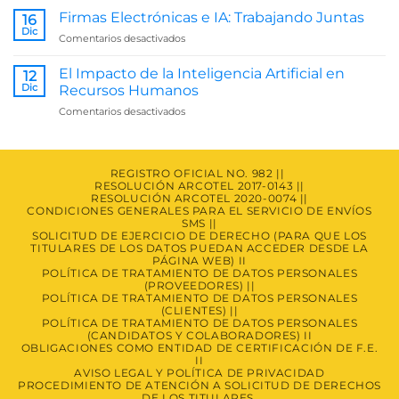
de
Firmas Electrónicas e IA: Trabajando Juntas
16
Atención
Dic
en
Comentarios desactivados
a
Firmas
Solicitud
Electrónicas
El Impacto de la Inteligencia Artificial en
de
12
e
Dic
Derechos
Recursos Humanos
IA:
de
en
Comentarios desactivados
Trabajando
los
El
Juntas
Titulares.
Impacto
de
la
REGISTRO OFICIAL NO. 982 ||
RESOLUCIÓN ARCOTEL 2017-0143 ||
Inteligencia
RESOLUCIÓN ARCOTEL 2020-0074 ||
Artificial
CONDICIONES GENERALES PARA EL SERVICIO DE ENVÍOS
en
SMS ||
Recursos
SOLICITUD DE EJERCICIO DE DERECHO (PARA QUE LOS
Humanos
TITULARES DE LOS DATOS PUEDAN ACCEDER DESDE LA
PÁGINA WEB) II
POLÍTICA DE TRATAMIENTO DE DATOS PERSONALES
(PROVEEDORES) ||
POLÍTICA DE TRATAMIENTO DE DATOS PERSONALES
(CLIENTES) ||
POLÍTICA DE TRATAMIENTO DE DATOS PERSONALES
(CANDIDATOS Y COLABORADORES) II
OBLIGACIONES COMO ENTIDAD DE CERTIFICACIÓN DE F.E.
II
AVISO LEGAL Y POLÍTICA DE PRIVACIDAD
PROCEDIMIENTO DE ATENCIÓN A SOLICITUD DE DERECHOS
DE LOS TITULARES.