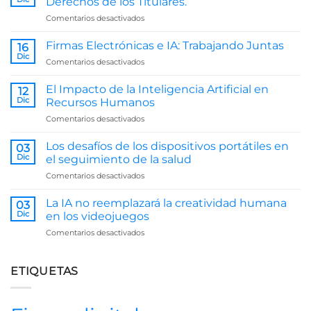
Derechos de los Titulares.
en
Comentarios desactivados
Procedimiento
de
Firmas Electrónicas e IA: Trabajando Juntas
16
Atención
Dic
en
Comentarios desactivados
a
Firmas
Solicitud
Electrónicas
El Impacto de la Inteligencia Artificial en
de
12
e
Dic
Derechos
Recursos Humanos
IA:
de
en
Comentarios desactivados
Trabajando
los
El
Juntas
Titulares.
Impacto
Los desafíos de los dispositivos portátiles en
03
de
Dic
el seguimiento de la salud
la
en
Comentarios desactivados
Inteligencia
Los
Artificial
desafíos
en
La IA no reemplazará la creatividad humana
03
de
Recursos
Dic
en los videojuegos
los
Humanos
en
Comentarios desactivados
dispositivos
La
portátiles
IA
en
no
ETIQUETAS
el
reemplazará
seguimiento
la
de
creatividad
la