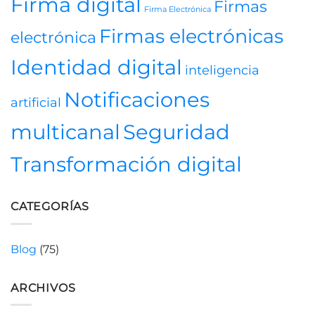
Firma digital
Firmas
humana
salud
Firma Electrónica
en
los
Firmas electrónicas
electrónica
videojuegos
Identidad digital
inteligencia
Notificaciones
artificial
multicanal
Seguridad
Transformación digital
CATEGORÍAS
Blog
(75)
ARCHIVOS