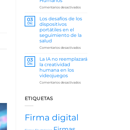
Humanos
Juntas
en
Comentarios desactivados
El
Impacto
Los desafíos de los
03
de
Dic
dispositivos
la
portátiles en el
Inteligencia
seguimiento de la
Artificial
salud
en
Recursos
en
Comentarios desactivados
Humanos
Los
desafíos
La IA no reemplazará
03
de
Dic
la creatividad
los
humana en los
dispositivos
videojuegos
portátiles
en
en
Comentarios desactivados
el
La
seguimiento
IA
de
no
ETIQUETAS
la
reemplazará
salud
la
creatividad
Firma digital
humana
en
los
Firmas