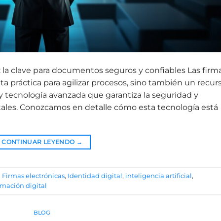
a: la clave para documentos seguros y confiables Las firm
ta práctica para agilizar procesos, sino también un recur
y tecnología avanzada que garantiza la seguridad y
ales. Conozcamos en detalle cómo esta tecnología está
CONTINUAR LEYENDO
→
,
Firmas electrónicas
,
Identidad digital
,
inteligencia artificial
,
rmación digital
BLOG