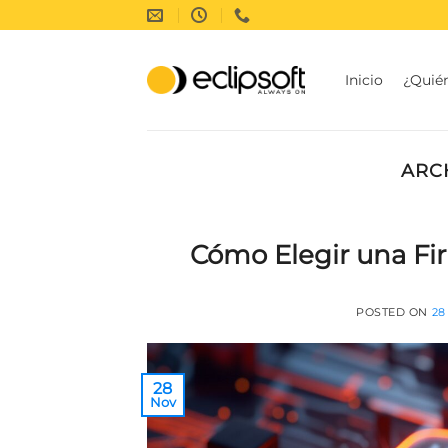
Saltar
al
contenido
Inicio
¿Quié
ARC
Cómo Elegir una Fir
POSTED ON
28
28
Nov