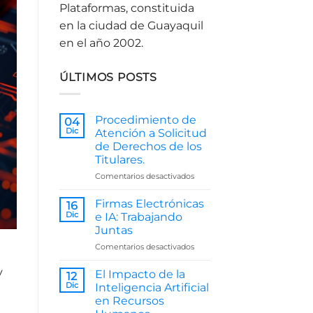
Plataformas, constituida
en la ciudad de Guayaquil
en el año 2002.
ÚLTIMOS POSTS
Procedimiento de
04
Dic
Atención a Solicitud
de Derechos de los
Titulares.
en
Comentarios desactivados
Procedimiento
de
Firmas Electrónicas
16
Atención
Dic
e IA: Trabajando
a
Juntas
Solicitud
en
Comentarios desactivados
de
Firmas
Derechos
Electrónicas
y
de
El Impacto de la
12
e
los
Dic
Inteligencia Artificial
IA:
Titulares.
en Recursos
Trabajando