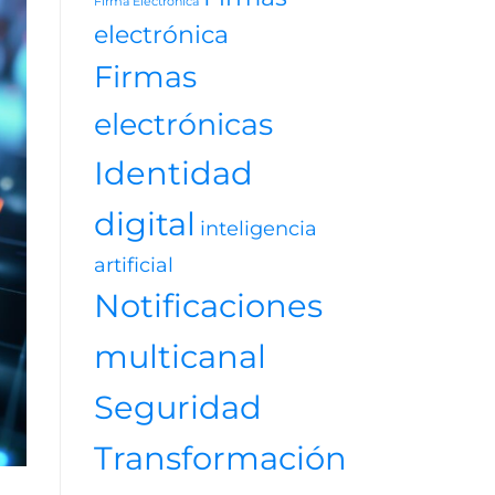
Firma Electrónica
videojuegos
electrónica
Firmas
electrónicas
Identidad
digital
inteligencia
artificial
Notificaciones
multicanal
Seguridad
Transformación