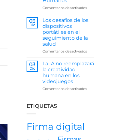
Humanos
Juntas
en
Comentarios desactivados
El
Impacto
Los desafíos de los
03
de
Dic
dispositivos
la
portátiles en el
Inteligencia
seguimiento de la
Artificial
salud
en
Recursos
en
Comentarios desactivados
Humanos
Los
desafíos
La IA no reemplazará
03
de
Dic
la creatividad
los
humana en los
dispositivos
videojuegos
portátiles
en
en
Comentarios desactivados
el
La
seguimiento
IA
de
no
ETIQUETAS
la
reemplazará
salud
la
creatividad
Firma digital
humana
en
los
Firmas