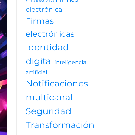
Firma Electrónica
videojuegos
electrónica
Firmas
electrónicas
Identidad
digital
inteligencia
artificial
Notificaciones
multicanal
Seguridad
Transformación