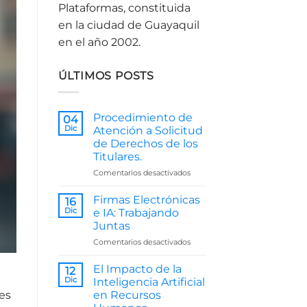
Plataformas, constituida
en la ciudad de Guayaquil
en el año 2002.
ÚLTIMOS POSTS
Procedimiento de
04
Dic
Atención a Solicitud
de Derechos de los
Titulares.
en
Comentarios desactivados
Procedimiento
de
Firmas Electrónicas
16
Atención
Dic
e IA: Trabajando
a
Juntas
Solicitud
en
Comentarios desactivados
de
Firmas
Derechos
Electrónicas
de
El Impacto de la
12
e
los
Dic
Inteligencia Artificial
IA:
Titulares.
en Recursos
 es
Trabajando