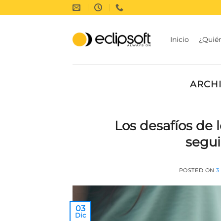
Saltar
al
contenido
Inicio
¿Quié
ARCHI
Los desafíos de l
segui
POSTED ON
3
03
Dic