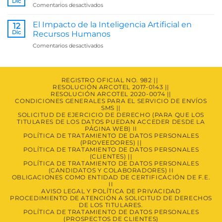
Dic
en
Comentarios desactivados
a
Firmas
Solicitud
Electrónicas
El Impacto de la Inteligencia Artificial en
de
12
e
Dic
Derechos
Recursos Humanos
IA:
de
en
Comentarios desactivados
Trabajando
los
El
Juntas
Titulares.
Impacto
de
la
REGISTRO OFICIAL NO. 982 ||
RESOLUCIÓN ARCOTEL 2017-0143 ||
Inteligencia
RESOLUCIÓN ARCOTEL 2020-0074 ||
Artificial
CONDICIONES GENERALES PARA EL SERVICIO DE ENVÍOS
en
SMS ||
Recursos
SOLICITUD DE EJERCICIO DE DERECHO (PARA QUE LOS
Humanos
TITULARES DE LOS DATOS PUEDAN ACCEDER DESDE LA
PÁGINA WEB) II
POLÍTICA DE TRATAMIENTO DE DATOS PERSONALES
(PROVEEDORES) ||
POLÍTICA DE TRATAMIENTO DE DATOS PERSONALES
(CLIENTES) ||
POLÍTICA DE TRATAMIENTO DE DATOS PERSONALES
(CANDIDATOS Y COLABORADORES) II
OBLIGACIONES COMO ENTIDAD DE CERTIFICACIÓN DE F.E.
II
AVISO LEGAL Y POLÍTICA DE PRIVACIDAD
PROCEDIMIENTO DE ATENCIÓN A SOLICITUD DE DERECHOS
DE LOS TITULARES.
POLÍTICA DE TRATAMIENTO DE DATOS PERSONALES
(PROSPECTOS DE CLIENTES)