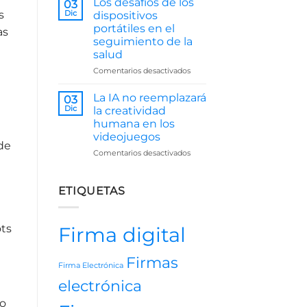
Los desafíos de los
03
de
s
Dic
dispositivos
la
portátiles en el
as
Inteligencia
seguimiento de la
Artificial
salud
en
Recursos
en
Comentarios desactivados
Humanos
Los
desafíos
La IA no reemplazará
03
de
Dic
la creatividad
los
humana en los
dispositivos
videojuegos
portátiles
 de
en
en
Comentarios desactivados
el
La
seguimiento
IA
de
no
ETIQUETAS
la
reemplazará
salud
la
creatividad
ots
Firma digital
humana
en
los
Firmas
Firma Electrónica
videojuegos
electrónica
do