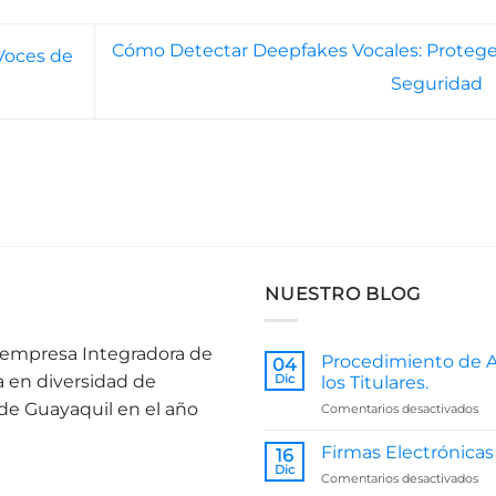
Cómo Detectar Deepfakes Vocales: Protege
 Voces de
Seguridad
NUESTRO BLOG
a empresa Integradora de
Procedimiento de A
04
a en diversidad de
Dic
los Titulares.
 de Guayaquil en el año
en
Comentarios desactivados
Pr
de
Firmas Electrónicas
16
At
Dic
en
Comentarios desactivados
a