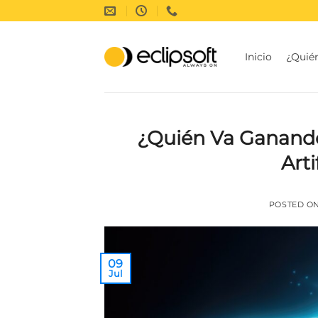
Saltar
al
contenido
Inicio
¿Quié
¿Quién Va Ganando 
Arti
POSTED O
09
Jul