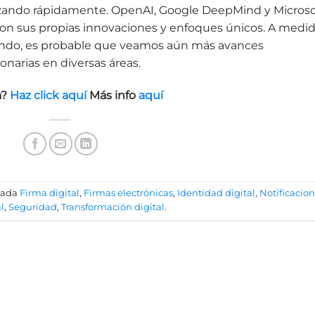
zando rápidamente. OpenAI, Google DeepMind y Microso
con sus propias innovaciones y enfoques únicos. A medi
ando, es probable que veamos aún más avances
onarias en diversas áreas.
a?
Haz click aquí
Más info
aquí
tada
Firma digital
,
Firmas electrónicas
,
Identidad digital
,
Notificacio
l
,
Seguridad
,
Transformación digital
.