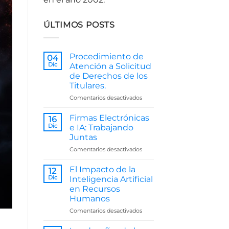
ÚLTIMOS POSTS
Procedimiento de
04
Dic
Atención a Solicitud
de Derechos de los
Titulares.
en
Comentarios desactivados
Procedimiento
de
Firmas Electrónicas
16
Atención
Dic
e IA: Trabajando
a
Juntas
Solicitud
en
Comentarios desactivados
de
Firmas
Derechos
Electrónicas
de
El Impacto de la
12
e
los
Dic
Inteligencia Artificial
IA:
Titulares.
en Recursos
Trabajando
Humanos
Juntas
en
Comentarios desactivados
El
Impacto