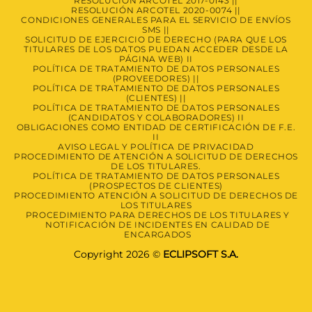
RESOLUCIÓN ARCOTEL 2017-0143 ||
Inteligencia
RESOLUCIÓN ARCOTEL 2020-0074 ||
Artificial
CONDICIONES GENERALES PARA EL SERVICIO DE ENVÍOS
en
SMS ||
Recursos
SOLICITUD DE EJERCICIO DE DERECHO (PARA QUE LOS
Humanos
TITULARES DE LOS DATOS PUEDAN ACCEDER DESDE LA
PÁGINA WEB) II
POLÍTICA DE TRATAMIENTO DE DATOS PERSONALES
(PROVEEDORES) ||
POLÍTICA DE TRATAMIENTO DE DATOS PERSONALES
(CLIENTES) ||
POLÍTICA DE TRATAMIENTO DE DATOS PERSONALES
(CANDIDATOS Y COLABORADORES) II
OBLIGACIONES COMO ENTIDAD DE CERTIFICACIÓN DE F.E.
II
AVISO LEGAL Y POLÍTICA DE PRIVACIDAD
PROCEDIMIENTO DE ATENCIÓN A SOLICITUD DE DERECHOS
DE LOS TITULARES.
POLÍTICA DE TRATAMIENTO DE DATOS PERSONALES
(PROSPECTOS DE CLIENTES)
PROCEDIMIENTO ATENCIÓN A SOLICITUD DE DERECHOS DE
LOS TITULARES
PROCEDIMIENTO PARA DERECHOS DE LOS TITULARES Y
NOTIFICACIÓN DE INCIDENTES EN CALIDAD DE
ENCARGADOS
Copyright 2026 ©
ECLIPSOFT S.A.