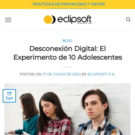
Saltar
POLÍTICAS DE PRIVACIDAD Y DATOS
al
contenido
BLOG
Desconexión Digital: El
Experimento de 10 Adolescentes
POSTED ON
17 DE JUNIO DE 2024
BY
ECLIPSOFT S.A.
17
Jun