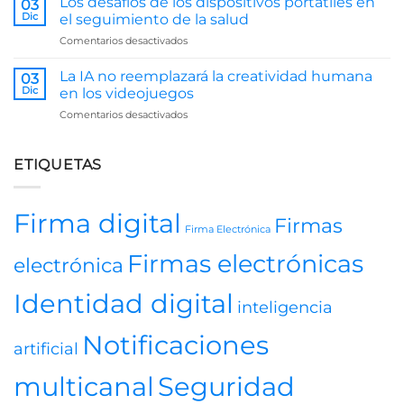
Los desafíos de los dispositivos portátiles en
03
de
Dic
el seguimiento de la salud
la
en
Comentarios desactivados
Inteligencia
Los
Artificial
desafíos
en
La IA no reemplazará la creatividad humana
03
de
Recursos
Dic
en los videojuegos
los
Humanos
en
Comentarios desactivados
dispositivos
La
portátiles
IA
en
no
ETIQUETAS
el
reemplazará
seguimiento
la
de
creatividad
la
Firma digital
Firmas
humana
salud
Firma Electrónica
en
los
Firmas electrónicas
electrónica
videojuegos
Identidad digital
inteligencia
Notificaciones
artificial
multicanal
Seguridad