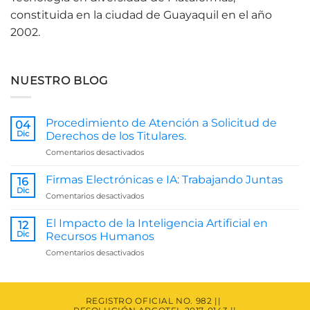
constituida en la ciudad de Guayaquil en el año
2002.
NUESTRO BLOG
Procedimiento de Atención a Solicitud de
04
Dic
Derechos de los Titulares.
en
Comentarios desactivados
Procedimiento
de
Firmas Electrónicas e IA: Trabajando Juntas
16
Atención
Dic
en
Comentarios desactivados
a
Firmas
Solicitud
Electrónicas
El Impacto de la Inteligencia Artificial en
de
12
e
Dic
Derechos
Recursos Humanos
IA:
de
en
Comentarios desactivados
Trabajando
los
El
Juntas
Titulares.
Impacto
de
la
REGISTRO OFICIAL NO. 982 ||