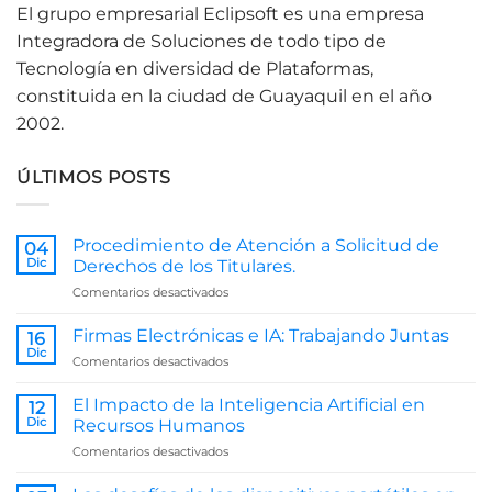
El grupo empresarial Eclipsoft es una empresa
Integradora de Soluciones de todo tipo de
Tecnología en diversidad de Plataformas,
constituida en la ciudad de Guayaquil en el año
2002.
ÚLTIMOS POSTS
Procedimiento de Atención a Solicitud de
04
Dic
Derechos de los Titulares.
en
Comentarios desactivados
Procedimiento
de
Firmas Electrónicas e IA: Trabajando Juntas
16
Atención
Dic
en
Comentarios desactivados
a
Firmas
Solicitud
Electrónicas
El Impacto de la Inteligencia Artificial en
de
12
e
Dic
Derechos
Recursos Humanos
IA:
de
en
Comentarios desactivados
Trabajando
los
El
Juntas
Titulares.
Impacto