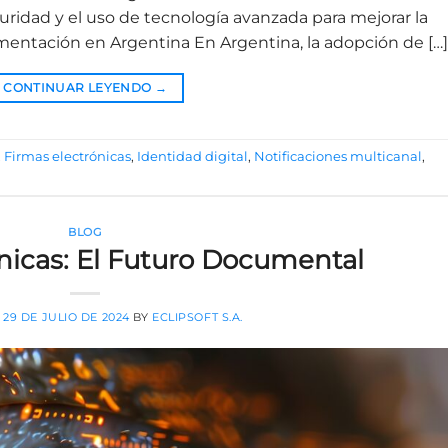
uridad y el uso de tecnología avanzada para mejorar la
lementación en Argentina En Argentina, la adopción de […]
CONTINUAR LEYENDO
→
,
Firmas electrónicas
,
Identidad digital
,
Notificaciones multicanal
,
BLOG
nicas: El Futuro Documental
N
29 DE JULIO DE 2024
BY
ECLIPSOFT S.A.