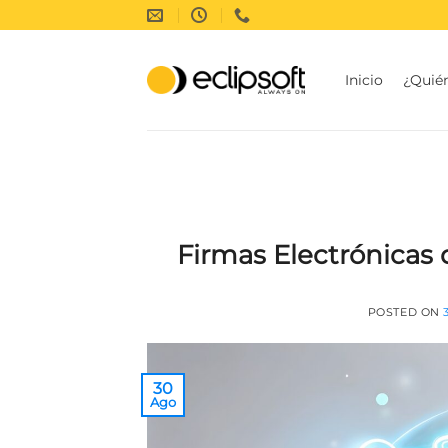
Saltar
al
contenido
Inicio
¿Quié
Firmas Electrónicas 
POSTED ON
30
Ago