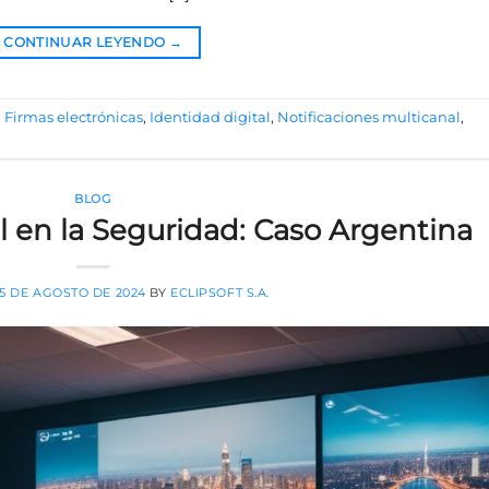
CONTINUAR LEYENDO
→
,
Firmas electrónicas
,
Identidad digital
,
Notificaciones multicanal
,
BLOG
ial en la Seguridad: Caso Argentina
5 DE AGOSTO DE 2024
BY
ECLIPSOFT S.A.