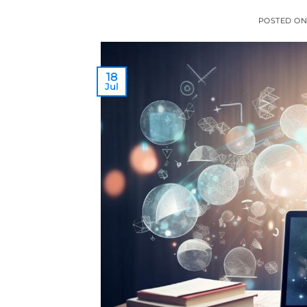
POSTED O
18
Jul