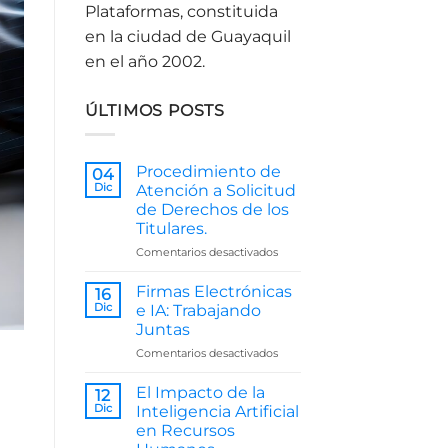
Plataformas, constituida
en la ciudad de Guayaquil
en el año 2002.
ÚLTIMOS POSTS
Procedimiento de
04
Dic
Atención a Solicitud
de Derechos de los
Titulares.
en
Comentarios desactivados
Procedimiento
de
Firmas Electrónicas
16
Atención
Dic
e IA: Trabajando
a
Juntas
Solicitud
en
Comentarios desactivados
de
Firmas
Derechos
Electrónicas
de
El Impacto de la
12
e
los
Dic
Inteligencia Artificial
IA:
Titulares.
en Recursos
Trabajando