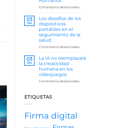
Humanos
Juntas
en
Comentarios desactivados
El
Impacto
Los desafíos de los
03
de
Dic
dispositivos
la
portátiles en el
Inteligencia
seguimiento de la
Artificial
salud
en
Recursos
en
Comentarios desactivados
Humanos
Los
desafíos
La IA no reemplazará
03
de
Dic
la creatividad
los
humana en los
dispositivos
videojuegos
portátiles
en
en
Comentarios desactivados
el
La
seguimiento
IA
de
no
ETIQUETAS
la
reemplazará
salud
la
creatividad
Firma digital
humana
en
los
Firmas