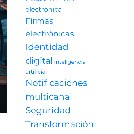
Firma Electrónica
videojuegos
electrónica
Firmas
electrónicas
Identidad
digital
inteligencia
artificial
Notificaciones
multicanal
Seguridad
Transformación