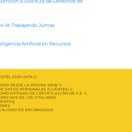
tención a Solicitud de Derechos de
ocedimiento
 e IA: Trabajando Juntas
ención
rmas
icitud
ctrónicas
eligencia Artificial en Recursos
rechos
abajando
ntas
ulares.
pacto
TEL 2020-0074 ||
eligencia
DER DESDE LA PÁGINA WEB) II
ificial
E DATOS PERSONALES (CLIENTES) ||
MO ENTIDAD DE CERTIFICACIÓN DE F.E. II
cursos
RECHOS DE LOS TITULARES.
manos
IENTES)
LARES
N CALIDAD DE ENCARGADOS