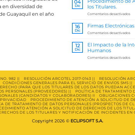
Procedimiento de A
04
a en diversidad de
Dic
los Titulares.
 de Guayaquil en el año
en
Comentarios desactivados
Pr
de
Firmas Electrónicas
16
At
Dic
en
Comentarios desactivados
a
Fi
Sol
Ele
El Impacto de la Int
de
12
e
Dic
De
Humanos
IA:
de
en
Comentarios desactivados
Tr
los
El
Ju
Tit
Im
de
la
NO. 982 ||
RESOLUCIÓN ARCOTEL 2017-0143 ||
RESOLUCIÓN ARCO
CONDICIONES GENERALES PARA EL SERVICIO DE ENVÍOS SMS ||
Int
DERECHO (PARA QUE LOS TITULARES DE LOS DATOS PUEDAN ACCE
Art
OS PERSONALES (PROVEEDORES) ||
POLÍTICA DE TRATAMIENTO D
en
SONALES (CANDIDATOS Y COLABORADORES) II
OBLIGACIONES CO
Re
E PRIVACIDAD
PROCEDIMIENTO DE ATENCIÓN A SOLICITUD DE DE
Hu
CA DE TRATAMIENTO DE DATOS PERSONALES (PROSPECTOS DE CL
EDIMIENTO ATENCIÓN A SOLICITUD DE DERECHOS DE LOS TITU
RECHOS DE LOS TITULARES Y NOTIFICACIÓN DE INCIDENTES E
Copyright 2026 ©
ECLIPSOFT S.A.