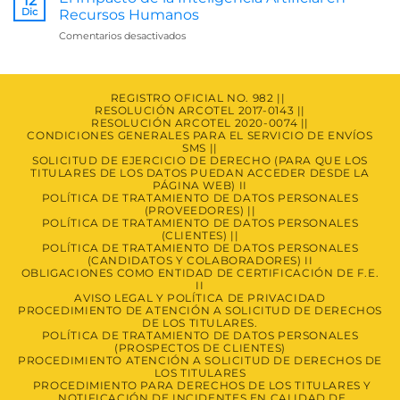
12
e
Dic
Derechos
Recursos Humanos
IA:
de
en
Comentarios desactivados
Trabajando
los
El
Juntas
Titulares.
Impacto
de
la
REGISTRO OFICIAL NO. 982 ||
RESOLUCIÓN ARCOTEL 2017-0143 ||
Inteligencia
RESOLUCIÓN ARCOTEL 2020-0074 ||
Artificial
CONDICIONES GENERALES PARA EL SERVICIO DE ENVÍOS
en
SMS ||
Recursos
SOLICITUD DE EJERCICIO DE DERECHO (PARA QUE LOS
Humanos
TITULARES DE LOS DATOS PUEDAN ACCEDER DESDE LA
PÁGINA WEB) II
POLÍTICA DE TRATAMIENTO DE DATOS PERSONALES
(PROVEEDORES) ||
POLÍTICA DE TRATAMIENTO DE DATOS PERSONALES
(CLIENTES) ||
POLÍTICA DE TRATAMIENTO DE DATOS PERSONALES
(CANDIDATOS Y COLABORADORES) II
OBLIGACIONES COMO ENTIDAD DE CERTIFICACIÓN DE F.E.
II
AVISO LEGAL Y POLÍTICA DE PRIVACIDAD
PROCEDIMIENTO DE ATENCIÓN A SOLICITUD DE DERECHOS
DE LOS TITULARES.
POLÍTICA DE TRATAMIENTO DE DATOS PERSONALES
(PROSPECTOS DE CLIENTES)
PROCEDIMIENTO ATENCIÓN A SOLICITUD DE DERECHOS DE
LOS TITULARES
PROCEDIMIENTO PARA DERECHOS DE LOS TITULARES Y
NOTIFICACIÓN DE INCIDENTES EN CALIDAD DE