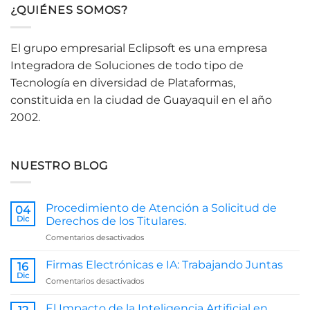
¿QUIÉNES SOMOS?
El grupo empresarial Eclipsoft es una empresa
Integradora de Soluciones de todo tipo de
Tecnología en diversidad de Plataformas,
constituida en la ciudad de Guayaquil en el año
2002.
NUESTRO BLOG
Procedimiento de Atención a Solicitud de
04
Dic
Derechos de los Titulares.
en
Comentarios desactivados
Procedimiento
de
Firmas Electrónicas e IA: Trabajando Juntas
16
Atención
Dic
en
Comentarios desactivados
a
Firmas
Solicitud
Electrónicas
El Impacto de la Inteligencia Artificial en
de