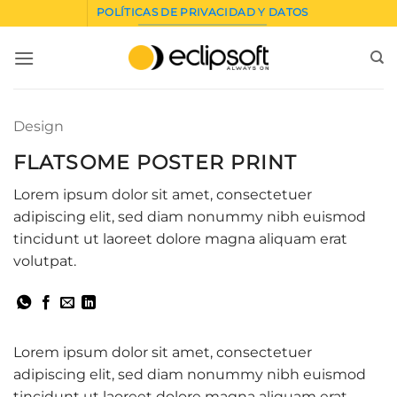
Saltar
POLÍTICAS DE PRIVACIDAD Y DATOS
al
contenido
Design
FLATSOME POSTER PRINT
Lorem ipsum dolor sit amet, consectetuer
adipiscing elit, sed diam nonummy nibh euismod
tincidunt ut laoreet dolore magna aliquam erat
volutpat.
Lorem ipsum dolor sit amet, consectetuer
adipiscing elit, sed diam nonummy nibh euismod
tincidunt ut laoreet dolore magna aliquam erat