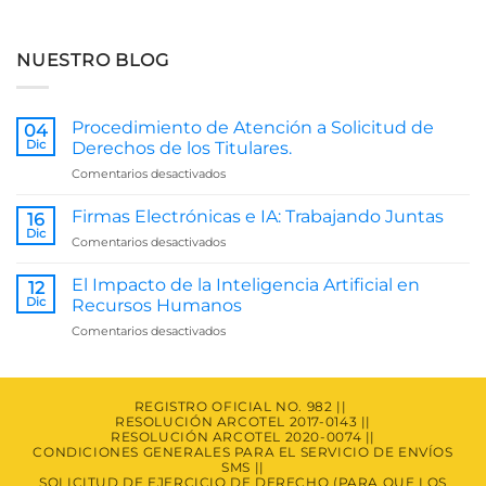
NUESTRO BLOG
Procedimiento de Atención a Solicitud de
04
Dic
Derechos de los Titulares.
en
Comentarios desactivados
Procedimiento
de
Firmas Electrónicas e IA: Trabajando Juntas
16
Atención
Dic
en
Comentarios desactivados
a
Firmas
Solicitud
Electrónicas
El Impacto de la Inteligencia Artificial en
de
12
e
Dic
Derechos
Recursos Humanos
IA:
de
en
Comentarios desactivados
Trabajando
los
El
Juntas
Titulares.
Impacto
de
la
REGISTRO OFICIAL NO. 982 ||
RESOLUCIÓN ARCOTEL 2017-0143 ||
Inteligencia
RESOLUCIÓN ARCOTEL 2020-0074 ||
Artificial
CONDICIONES GENERALES PARA EL SERVICIO DE ENVÍOS
en
SMS ||
Recursos
SOLICITUD DE EJERCICIO DE DERECHO (PARA QUE LOS